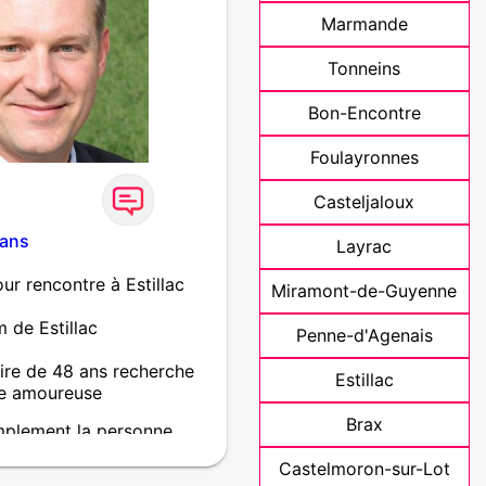
Marmande
Tonneins
Bon-Encontre
Foulayronnes
Casteljaloux
 ans
Layrac
r rencontre à Estillac
Miramont-de-Guyenne
 de Estillac
Penne-d'Agenais
re de 48 ans recherche
Estillac
e amoureuse
Brax
mplement la personne
 une belle histoire, les
Castelmoron-sur-Lot
e la vie nous propose.