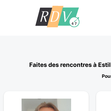
Faites des rencontres à Est
Pour