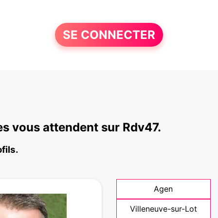
SE CONNECTER
es vous attendent sur Rdv47.
fils.
Agen
Villeneuve-sur-Lot