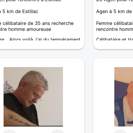
 5 km de Estillac
Agen à 5 km de 
célibataire de 35 ans recherche
Femme célibatai
ntre homme amoureuse
rencontre homm
re... Alors voilà, j'ai du tempérament
Célibataire et t
a gentillesse finit toujours par avoir
aujourd'hui je s
sus.
nouvelles perso
espérant pouvoi
homme, un vrai. 
être pas toujour
c'est plus dû qu
la bonne person