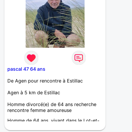
pascal 47 64 ans
De Agen pour rencontre à Estillac
Agen à 5 km de Estillac
Homme divorcé(e) de 64 ans recherche
rencontre femme amoureuse
Homme de 64 ans, vivant dans le Lot-et-
Garonne, je suis aujourd’hui prêt à écrire