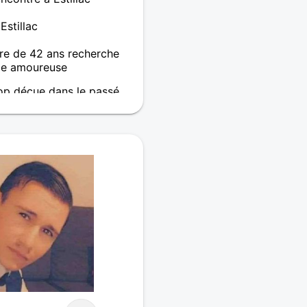
Estillac
re de 42 ans recherche
e amoureuse
rop déçue dans le passé,
uis à la recherche de
nnes à découvrir en
r tomber un jour sur un
je suis très féminine, peut
s facile, mais je pense que
e je n'ai pas encore trouvé
ne.