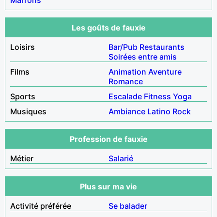
Les goûts de fauxie
Loisirs
Bar/Pub
Restaurants
Soirées entre amis
Films
Animation
Aventure
Romance
Sports
Escalade
Fitness
Yoga
Musiques
Ambiance
Latino
Rock
Profession de fauxie
Métier
Salarié
Plus sur ma vie
Activité préférée
Se balader