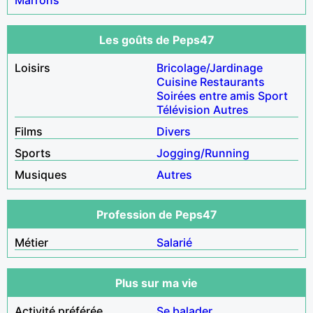
Les goûts de Peps47
Loisirs
Bricolage/Jardinage
Cuisine
Restaurants
Soirées entre amis
Sport
Télévision
Autres
Films
Divers
Sports
Jogging/Running
Musiques
Autres
Profession de Peps47
Métier
Salarié
Plus sur ma vie
Activité préférée
Se balader