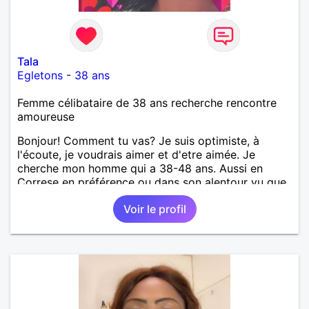
Tala
Egletons
-
38 ans
Femme célibataire de 38 ans recherche rencontre
amoureuse
Bonjour! Comment tu vas? Je suis optimiste, à
l'écoute, je voudrais aimer et d'etre aimée. Je
cherche mon homme qui a 38-48 ans. Aussi en
Correse en préférence ou dans son alentour vu que
je travaille en CDI et je ne peux pas souvent
Voir le profil
voyager loin. Merci. Bon chance à tout le monde.