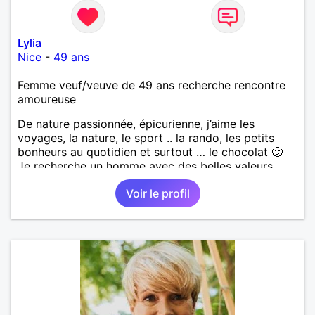
Lylia
Nice
-
49 ans
Femme veuf/veuve de 49 ans recherche rencontre
amoureuse
De nature passionnée, épicurienne, j’aime les
voyages, la nature, le sport .. la rando, les petits
bonheurs au quotidien et surtout … le chocolat 🙂
Je recherche un homme avec des belles valeurs,
respectueux, bienveillant. Une jolie rencontre, un
Voir le profil
feeling, une connexion, pour vivre une belle histoire
d’amour et profiter de ce que la vie peut nous offrir
de plus beau en retour. Je tiens à préciser, que je
cherche un homme sans enfants, qui ne boit pas et
ne fume pas.