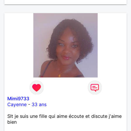
Mimi9733
Cayenne
-
33 ans
Slt je suis une fille qui aime écoute et discute j'aime
bien