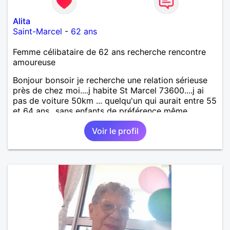
Alita
Saint-Marcel
-
62 ans
Femme célibataire de 62 ans recherche rencontre
amoureuse
Bonjour bonsoir je recherche une relation sérieuse
près de chez moi....j habite St Marcel 73600....j ai
pas de voiture 50km ... quelqu'un qui aurait entre 55
et 64 ans...sans enfants de préférence même
adultes et qui n aurait garder aucun contact avec
Voir le profil
une où plusieurs ex...si vous correspondez à ma
recherche ecrivez moi je vous répondrai...