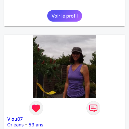
Voir le profil
Viou07
Orléans
-
53 ans