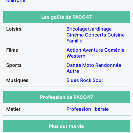
Les goûts de PACO47
Loisirs
Bricolage/Jardinage
Cinéma
Concerts
Cuisine
Famille
Films
Action
Aventure
Comédie
Western
Sports
Danse
Moto
Randonnée
Autre
Musiques
Blues
Rock
Soul
Profession de PACO47
Métier
Profession libérale
Plus sur ma vie