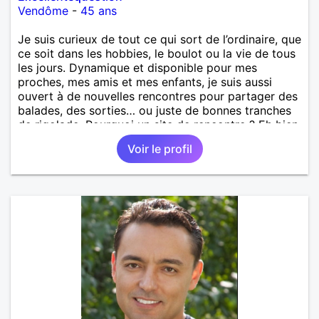
Vendôme
-
45 ans
Je suis curieux de tout ce qui sort de l’ordinaire, que
ce soit dans les hobbies, le boulot ou la vie de tous
les jours. Dynamique et disponible pour mes
proches, mes amis et mes enfants, je suis aussi
ouvert à de nouvelles rencontres pour partager des
balades, des sorties… ou juste de bonnes tranches
de rigolade. Pourquoi un site de rencontre ? Eh bien,
pour tester le hasard et voir ce qu’il nous réserve.
Voir le profil
Qui sait, ça pourrait être drôle et sympa !