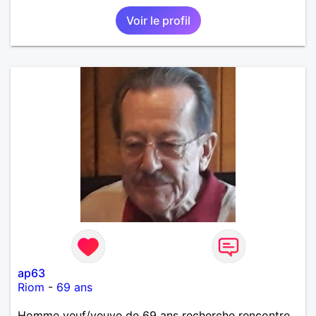
Voir le profil
ap63
Riom
-
69 ans
Homme veuf/veuve de 69 ans recherche rencontre