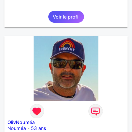
Voir le profil
OlivNouméa
Nouméa
-
53 ans