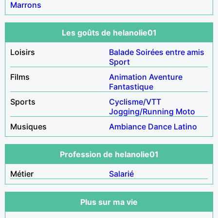
Marrons
Les goûts de helanolie01
Loisirs
Balade
Soirées entre amis
Sport
Films
Animation
Aventure
Fantastique
Sports
Cyclisme/VTT
Jogging/Running
Moto
Musiques
Ambiance
Dance
Latino
Profession de helanolie01
Métier
Salarié
Plus sur ma vie