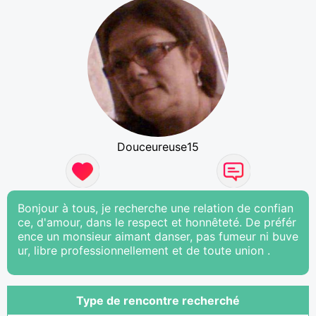
Douceureuse15
Bonjour à tous, je recherche une relation de confian
ce, d'amour, dans le respect et honnêteté. De préfér
ence un monsieur aimant danser, pas fumeur ni buve
ur, libre professionnellement et de toute union .
Type de rencontre recherché