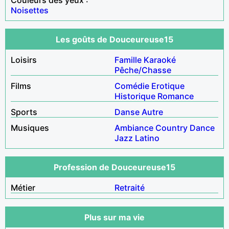
Noisettes
Les goûts de Douceureuse15
Loisirs
Famille
Karaoké
Pêche/Chasse
Films
Comédie
Erotique
Historique
Romance
Sports
Danse
Autre
Musiques
Ambiance
Country
Dance
Jazz
Latino
Profession de Douceureuse15
Métier
Retraité
Plus sur ma vie