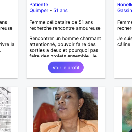
Patiente
Ronell
Quimper
-
51 ans
Gassi
ans
Femme célibataire de 51 ans
Femme 
ureuse
recherche rencontre amoureuse
recher
Rencontrer un homme charmant
Je sui
ivre la
attentionné, pouvoir faire des
câline
.
sorties a deux et pourquoi pas
faire des projets ensemble. Je
fait un peu de fitness, balade,
Voir le profil
shoping et autre.