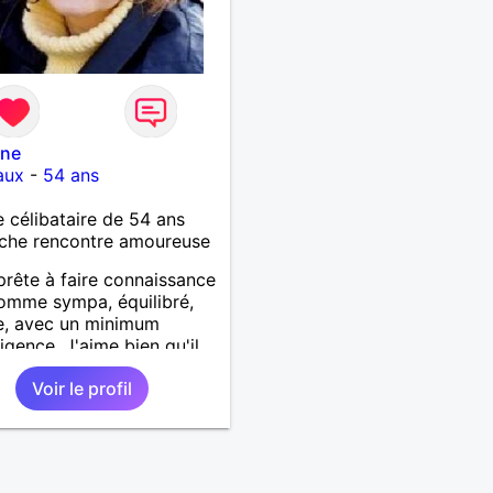
ine
aux
-
54 ans
célibataire de 54 ans
che rencontre amoureuse
prête à faire connaissance
omme sympa, équilibré,
e, avec un minimum
ligence. J'aime bien qu'il
se rire.
Voir le profil