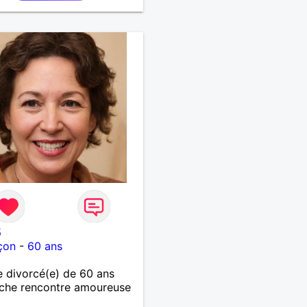
5
çon
-
60 ans
 divorcé(e) de 60 ans
che rencontre amoureuse