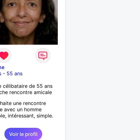
he
s
-
55 ans
célibataire de 55 ans
che rencontre amicale
haite une rencontre
le avec un homme
le, intéressant, simple.
Voir le profil