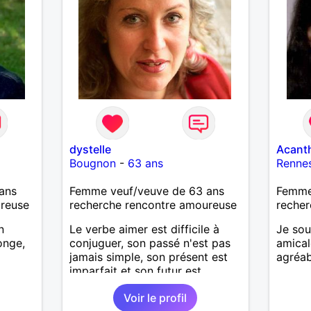
dystelle
Acant
Bougnon
-
63 ans
Renne
ans
Femme veuf/veuve de 63 ans
Femme 
ureuse
recherche rencontre amoureuse
recher
n
Le verbe aimer est difficile à
Je sou
onge,
conjuguer, son passé n'est pas
amica
jamais simple, son présent est
agréab
imparfait et son futur est
conditionnel.
Voir le profil