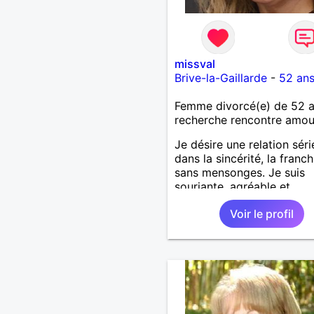
missval
Brive-la-Gaillarde
-
52 an
Femme divorcé(e) de 52 
recherche rencontre amo
Je désire une relation sér
dans la sincérité, la franch
sans mensonges. Je suis
souriante, agréable et
respectueuse tout en dési
Voir le profil
passer de bons moments 
complicité avec un homm
voulant aller dans la mêm
direction que moi.