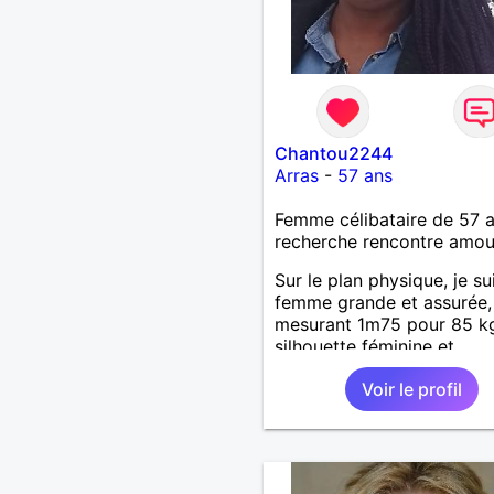
Chantou2244
Arras
-
57 ans
Femme célibataire de 57 
recherche rencontre amo
Sur le plan physique, je su
femme grande et assurée,
mesurant 1m75 pour 85 k
silhouette féminine et
harmonieuse reflète une
Voir le profil
présence naturelle et une 
pleine de douceur. J’ass
formes avec confiance, et
prends soin de moi avec
simplicité et élégance. M