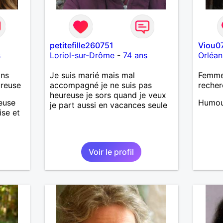
petitefille260751
Viou0
s
Loriol-sur-Drôme
-
74 ans
Orléan
ans
Je suis marié mais mal
Femme
ureuse
accompagné je ne suis pas
recher
heureuse je sors quand je veux
ieuse
Humour
je part aussi en vacances seule
ise et
rant
Voir le profil
de
e
e