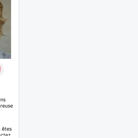
ma
e et
ans
ureuse
s êtes
actez