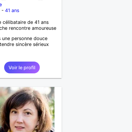
e
n
-
41 ans
célibataire de 41 ans
che rencontre amoureuse
s une personne douce
 tendre sincère sérieux
Voir le profil