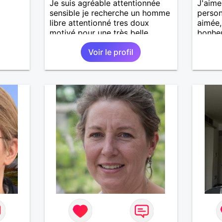
Je suis agréable attentionnée
J'aime
sensible je recherche un homme
person
libre attentionné tres doux
aimée,
motivé pour une très belle
bonheu
longue histoire sérieuse et
son ép
Voir le profil
sincère