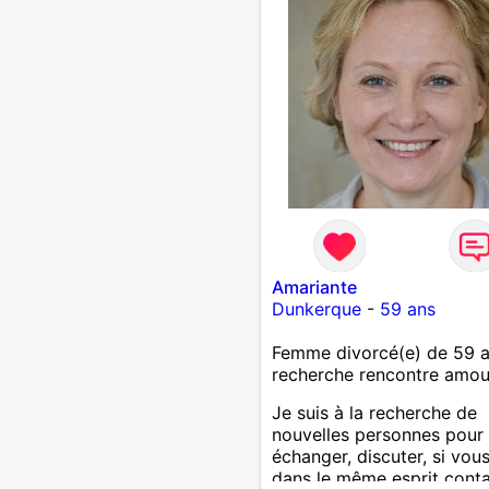
apparence, tout comme 
personnalité, exprime une
femme authentique, matur
bien dans sa peau.
Amariante
Dunkerque
-
59 ans
Femme divorcé(e) de 59 
recherche rencontre amo
Je suis à la recherche de
nouvelles personnes pour
échanger, discuter, si vou
dans le même esprit cont