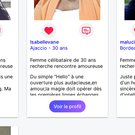
Isabellevane
maluc
Ajaccio
-
30 ans
Borde
ans
Femme célibataire de 30 ans
Femme 
ureuse
recherche rencontre amoureuse
recher
is une
Du simple "Hello" à une
Juste 
ouverture plus audacieuse,en
d'un h
g. Ma
amour,la magie doit opérer dès
sincèr
les premières lignes échanges
d'intel
me fas
Voir le profil
allure
ume mes
 je
on