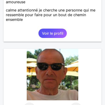
amoureuse
calme attentionné je cherche une personne qui me
ressemble pour faire pour un bout de chemin
ensemble
Voir le profil