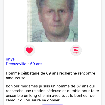
onys
Decazeville
-
69 ans
Homme célibataire de 69 ans recherche rencontre
amoureuse
bonjour medames je suis un homme de 67 ans qui
recherche une relation sérieuse et durable pour faire
ensemble un long chemin avec tout le bonheur de
l'amour qu'on saura se donner.