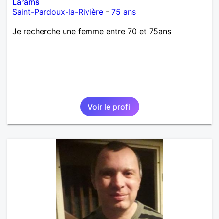
Larams
Saint-Pardoux-la-Rivière
-
75 ans
Je recherche une femme entre 70 et 75ans
Voir le profil