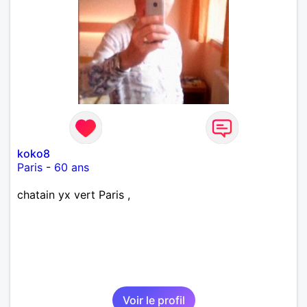
koko8
Paris
-
60 ans
chatain yx vert Paris ,
Voir le profil