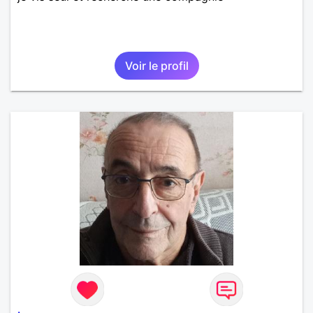
Voir le profil