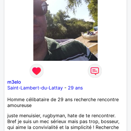
m3elo
Saint-Lambert-du-Lattay
-
29 ans
Homme célibataire de 29 ans recherche rencontre
amoureuse
juste menuisier, rugbyman, hate de te rencontrer.
Bref je suis un mec sérieux mais pas trop, bosseur,
qui aime la convivialité et la simplicité ! Recherche