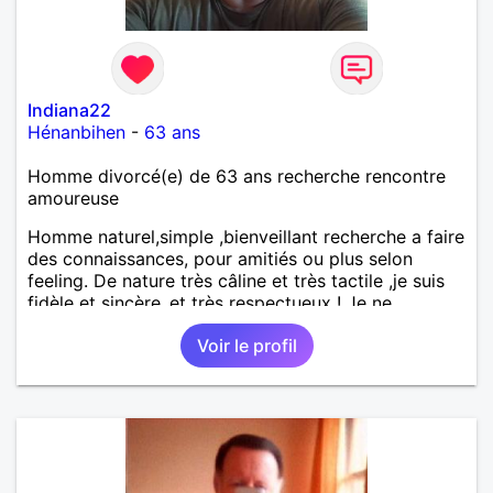
Indiana22
Hénanbihen
-
63 ans
Homme divorcé(e) de 63 ans recherche rencontre
amoureuse
Homme naturel,simple ,bienveillant recherche a faire
des connaissances, pour amitiés ou plus selon
feeling. De nature très câline et très tactile ,je suis
fidèle et sincère.,et très respectueux ! Je ne
supporte pas le mensonge.Rien ne vaut une vraie
Voir le profil
rencontre,pour échanger en toute simplicité,j'ai du
mal à prolonger des échanges virtuels Je suis plutôt
attiré par des femmes ayant la cinquantaine ,belles
dans leurs têtes et dans leurs corps. Féminines
naturellement ,sans fards ,ni excès A vous de jouer
Mesdames 😉