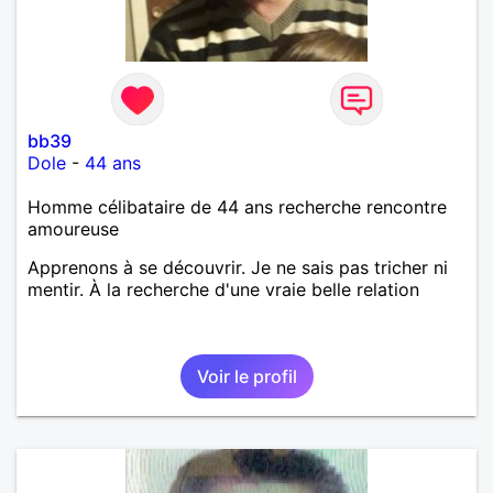
bb39
Dole
-
44 ans
Homme célibataire de 44 ans recherche rencontre
amoureuse
Apprenons à se découvrir. Je ne sais pas tricher ni
mentir. À la recherche d'une vraie belle relation
Voir le profil