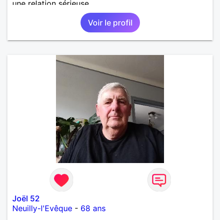
une relation sérieuse.
Voir le profil
Joël 52
Neuilly-l'Evêque
-
68 ans