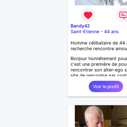
Bandy42
Saint-Etienne
-
44 ans
Homme célibataire de 44 
recherche rencontre amo
Bonjour honnêtement pou
c'est une première de pou
rencontrer son alter-ego s
site de rencontre par cont
suis dinamique entreprena
Voir le profil
respectueux audacieuse
attentionné sincères et ex
et j' aime surtout les câlin
les partager avec humour 
amour bisous à+ à bientô