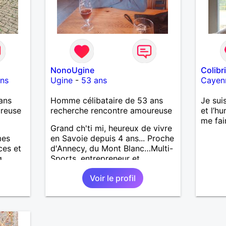
NonoUgine
Colibr
ns
Ugine
-
53 ans
Cayen
ans
Homme célibataire de 53 ans
Je suis
ureuse
recherche rencontre amoureuse
et l’h
me fai
Grand ch'ti mi, heureux de vivre
mes
en Savoie depuis 4 ans... Proche
ces et
d'Annecy, du Mont Blanc…Multi-
g
Sports, entrepreneur et
n nous
bénévole au Fort de Lestal
Voir le profil
simple
73200 Marthod (Alt. 800m)…
Endroit "fabuleux" !…Enquêtes
et tu me trouveras !