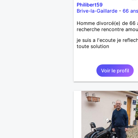
Philibert59
Brive-la-Gaillarde
-
66 an
Homme divorcé(e) de 66 
recherche rencontre amo
je suis a l'ecoute je reflech
toute solution
Voir le profil