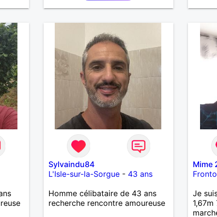
l'une d
partan
Sylvaindu84
Mime 
L'Isle-sur-la-Sorgue
-
43 ans
Front
ans
Homme célibataire de 43 ans
Je sui
ureuse
recherche rencontre amoureuse
1,67m 
marche