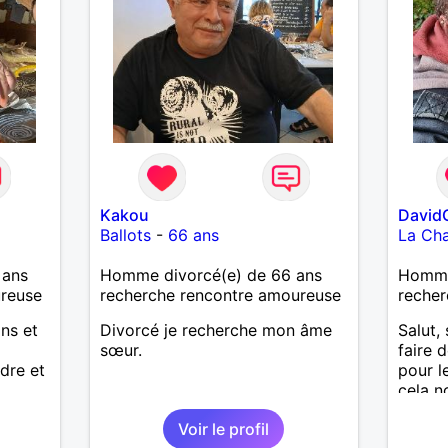
Kakou
David
Ballots
-
66 ans
La Cha
 ans
Homme divorcé(e) de 66 ans
Homme
ureuse
recherche rencontre amoureuse
recher
ans et
Divorcé je recherche mon âme
Salut, 
sœur.
faire 
dre et
pour l
cela n
découv
Voir le profil
alors 