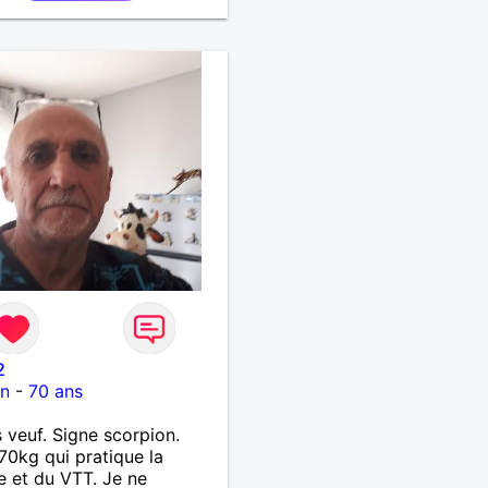
e vos activités je suis
t.
2
on
-
70 ans
s veuf. Signe scorpion.
70kg qui pratique la
 et du VTT. Je ne