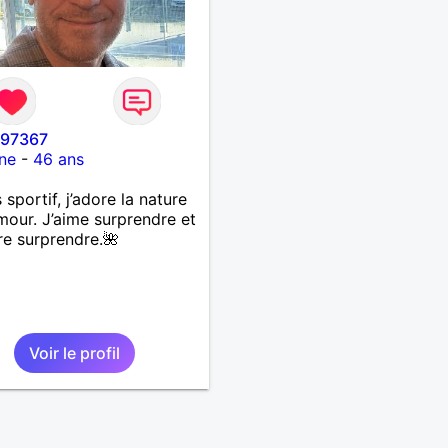
i97367
ne
-
46 ans
 sportif, j’adore la nature
umour. J’aime surprendre et
re surprendre.🌺
Voir le profil