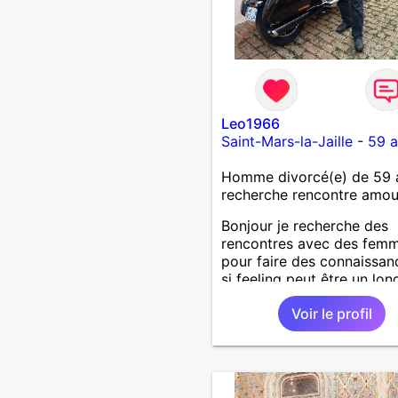
Leo1966
Saint-Mars-la-Jaille
-
59 a
Homme divorcé(e) de 59 
recherche rencontre amo
Bonjour je recherche des
rencontres avec des fem
pour faire des connaissan
si feeling peut être un lon
chemin. Je laisse le desti
Voir le profil
guider. Je suis un homme 
honnête et fidèle.