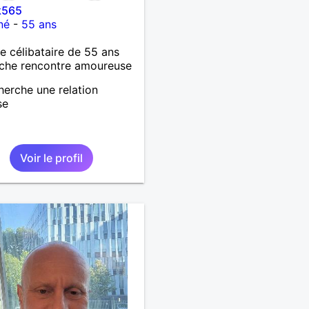
k565
né
-
55 ans
célibataire de 55 ans
che rencontre amoureuse
herche une relation
se
Voir le profil