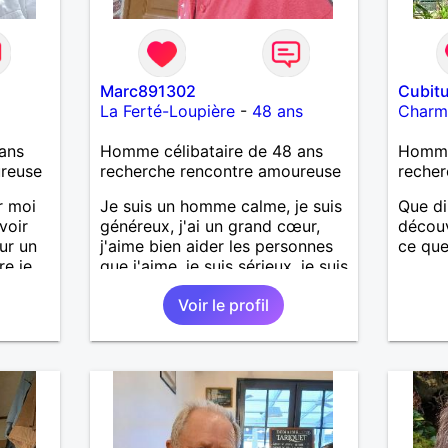
Marc891302
Cubit
La Ferté-Loupière
-
48 ans
Charm
ans
Homme célibataire de 48 ans
Homme
ureuse
recherche rencontre amoureuse
recher
r moi
Je suis un homme calme, je suis
Que di
voir
généreux, j'ai un grand cœur,
découv
ur un
j'aime bien aider les personnes
ce que
re je
que j'aime, je suis sérieux, je suis
nt
sincère, je suis honnête, j'aime
Voir le profil
pas qu'on joue avec moi et
pressif
j'aime pas les mensonges. Je
s et à
cherche une relation amoureuse
et
et sérieuse.
t