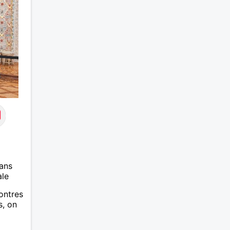
ans
ale
ontres
s, on