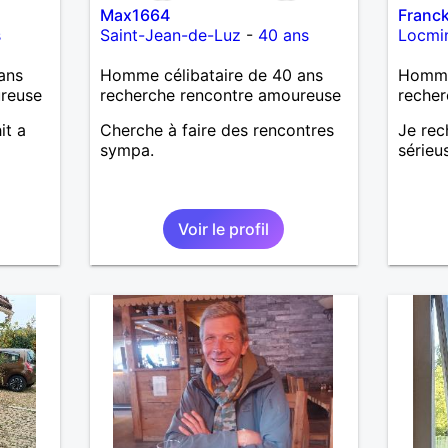
Max1664
Franc
s
Saint-Jean-de-Luz
-
40 ans
Locmi
ans
Homme célibataire de 40 ans
Homme 
ureuse
recherche rencontre amoureuse
recher
it a
Cherche à faire des rencontres
Je rec
sympa.
sérieu
Voir le profil