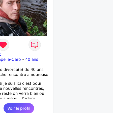
C
pelle-Caro
-
40 ans
 divorcé(e) de 40 ans
che rencontre amoureuse
si je suis ici c'est pour
de nouvelles rencontres,
e reste on verra bien ou
ous mène . J'adore
rir de nouvelles choses ,
Voir le profil
si vous voulez m'initier à