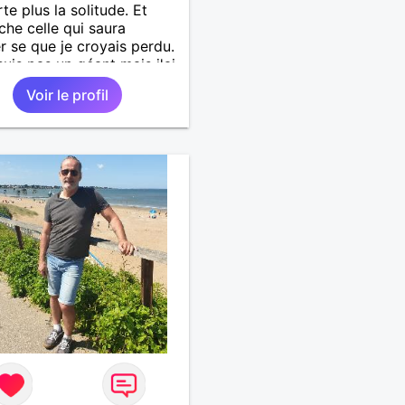
te plus la solitude. Et
che celle qui saura
r se que je croyais perdu.
suis pas un géant mais j'ai
s coeur. Je supporte pas
Voir le profil
songe l'hypocrisie. J'aime
nchise et l'honnêteté. Les
s. Pour en savoir plus
ter moi.