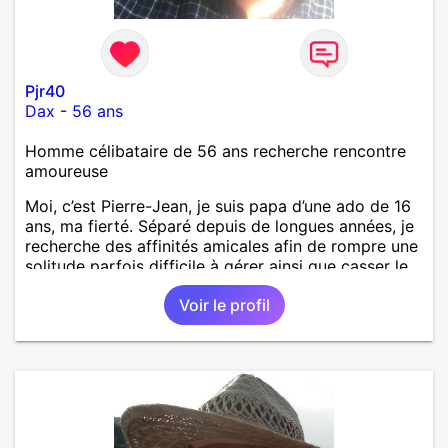
Pjr40
Dax
-
56 ans
Homme célibataire de 56 ans recherche rencontre
amoureuse
Moi, c’est Pierre-Jean, je suis papa d’une ado de 16
ans, ma fierté. Séparé depuis de longues années, je
recherche des affinités amicales afin de rompre une
solitude parfois difficile à gérer ainsi que casser le
vague à l’âme. L’amitié reste extrêmement
Voir le profil
importante à mes yeux mais peut se décliner en des
sentiments plus puissants. « Le temps fera son
œuvre » disait Arthur Schopenhauer, philosophe
allemand que j’adore. J’aime discuter sans pour
autant être trop locace. Je suis bourré de qualités
avec très peu de défauts. Je suis altruiste,
bienveillant, empathique, attentionné, honnête,
respectueux, doux de caractère et compréhensif : je