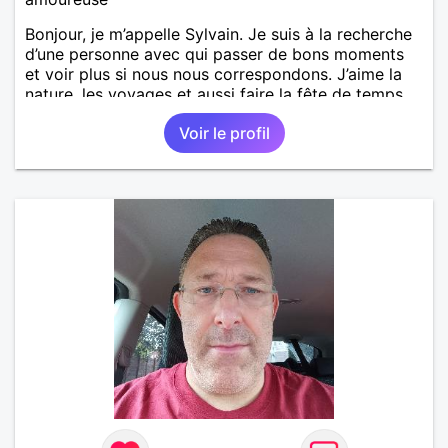
Bonjour, je m’appelle Sylvain. Je suis à la recherche
d’une personne avec qui passer de bons moments
et voir plus si nous nous correspondons. J’aime la
nature, les voyages et aussi faire la fête de temps
en temps ;-)Je suis papa d’un petit garçon de 7 ans
Voir le profil
dont je m’occupe en garde alternée. J’aime à peu
près tous les styles de musique. (Oui je suis pas
trop fan de Jul). Je fais du sport pour garder la
forme et plutôt agréable à regarder. (Enfin je le
pense en tout cas 😂)