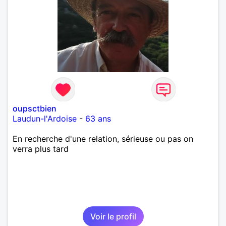
laisse « glisser » beaucoup de choses. Mais ne vous
m’éprenez pas Mesdames, si une personne que
j’aime me trahit une fois, il n’y aura pas de seconde
chance et je l’effacerai à « vitam eternam ».
Néanmoins, je suis un tout petit peu maniaque ainsi
qu’impatient. J’essaye de faire des efforts. Rien de
bien dramatique ! Du moins je le pense……Je suis un
homme facile à vivre. À vous si vous le souhaitez,
d’apprendre à me connaître davantage. J’en serai
ravi….A très bientôt je l’espère.
oupsctbien
Laudun-l'Ardoise
-
63 ans
En recherche d'une relation, sérieuse ou pas on
verra plus tard
Voir le profil